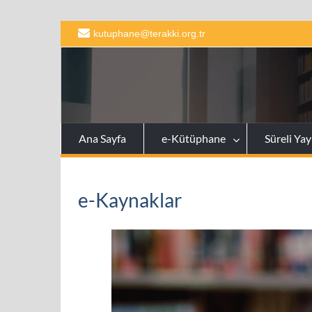
Skip
kutuphane@terakki.org.tr
to
content
Ana Sayfa
e-Kütüphane
Süreli Yay
e-Kaynaklar